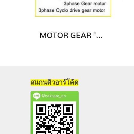
MOTOR GEAR "MITSUBISHI"
สแกนคิวอาร์โค้ด
@eaksara_es