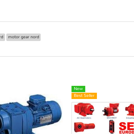
rd
motor gear nord
New
Best Seller