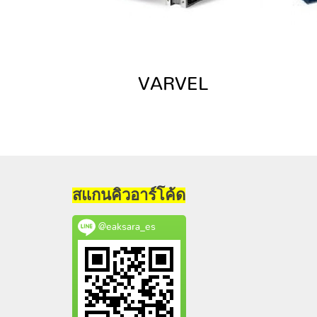
VARVEL
สแกนคิวอาร์โค้ด
@eaksara_es