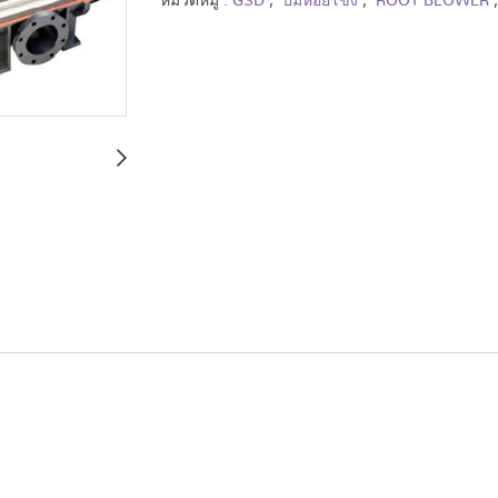
หมวดหมู่ :
GSD
,
ปั๊มหอยโข่ง
,
ROOT BLOWER