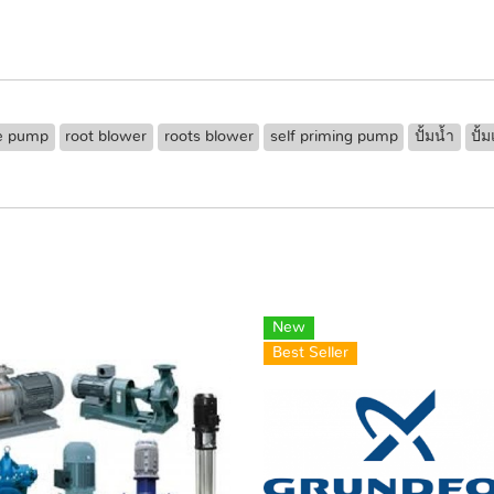
e pump
root blower
roots blower
self priming pump
ปั้มน้ำ
ปั้
New
Best Seller