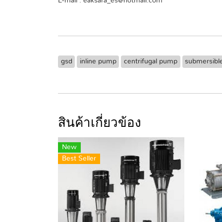
E-mail : eaksara_es@hotmail.com
gsd
inline pump
centrifugal pump
submersibl
สินค้าเกี่ยวข้อง
New
Best Seller