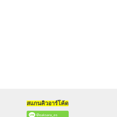
สแกนคิวอาร์โค้ด
@eaksara_es