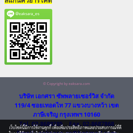
สแกนคิวอาร์โค้ด
@eaksara_es
© Copyright by eaksara.com
บริษัท เอกศรา ซัพพลายเซอร์วิส จำกัด
119/4 ซอยเทอดไท 77 แขวงบางหว้า เขต
ภาษีเจริญ กรุงเทพฯ 10160
Tel. 02-8688385 Fax. 02-8687868
เว็บไซต์นี้มีการใช้งานคุกกี้ เพื่อเพิ่มประสิทธิภาพและประสบการณ์ที่ดี
Email : eaksara_es@hotmail.com