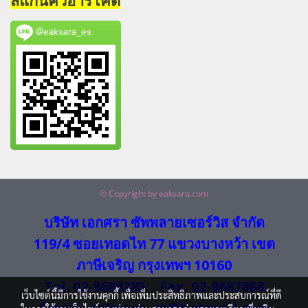
สแกนคิวอาร์โค้ด
@eaksara_es
© Copyright by eaksara.com
บริษัท เอกศรา ซัพพลายเซอร์วิส จำกัด
119/4 ซอยเทอดไท 77 แขวงบางหว้า เขต
ภาษีเจริญ กรุงเทพฯ 10160
Tel. 02-8688385 Fax. 02-8687868
เว็บไซต์นี้มีการใช้งานคุกกี้ เพื่อเพิ่มประสิทธิภาพและประสบการณ์ที่ดี
Email : eaksara_es@hotmail.com