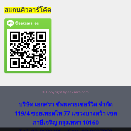
สแกนคิวอาร์โค้ด
@eaksara_es
© Copyright by eaksara.com
บริษัท เอกศรา ซัพพลายเซอร์วิส จำกัด
119/4 ซอยเทอดไท 77 แขวงบางหว้า เขต
ภาษีเจริญ กรุงเทพฯ 10160